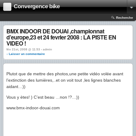
Convergence bike
Recherche
BMX INDOOR DE DOUAI ,championnat
d’europe,23 et 24 fevrier 2008 : LA PISTE EN
VIDEO !
fév 21st, 2008 @ 11:53 › admin
↓ Laisser un commentaire
Plutot que de mettre des photos,une petite vidéo volée avant
l’extinction des lumières,..et on voit tout ,les lignes blanches
aidant…))
Vous y ètes! ) C’est beau …non !?…))
www.bmx-indoor-douai.com