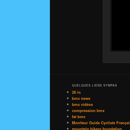
QUELQUES LIENS SYMPAS
26 in
bmx news
bmx vidéos
compression bmx
fat bmx
Moniteur Guide Cycliste França
mountain bikers foundation