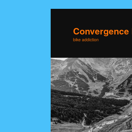
Skip
to
primary
Convergence 
content
bike addiction