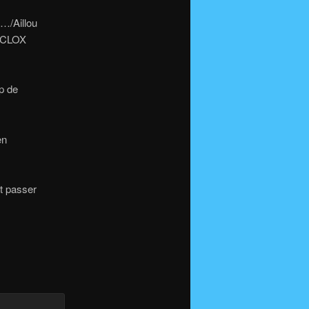
 …/Aillou
CICLOX
p de
en
t passer