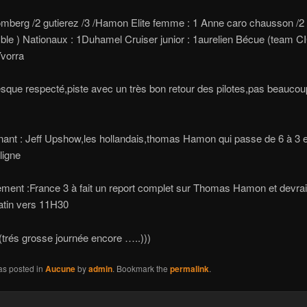
romberg /2 gutierez /3 /Hamon Elite femme : 1 Anne caro chausson /2
ble ) Nationaux : 1Duhamel Cruiser junior : 1aurelien Bécue (team 
Yvorra
sque respecté,piste avec un très bon retour des pilotes,pas beaucou
nant : Jeff Upshow,les hollandais,thomas Hamon qui passe de 6 à 3 
ligne
ement :France 3 à fait un report complet sur Thomas Hamon et devrai
tin vers 11H30
trés grosse journée encore …..)))
as posted in
Aucune
by
admin
. Bookmark the
permalink
.