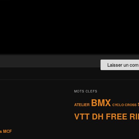
MOTS CLEFS
BMX
ATELIER
CYCLO CROSS
VTT DH FREE R
is MCF