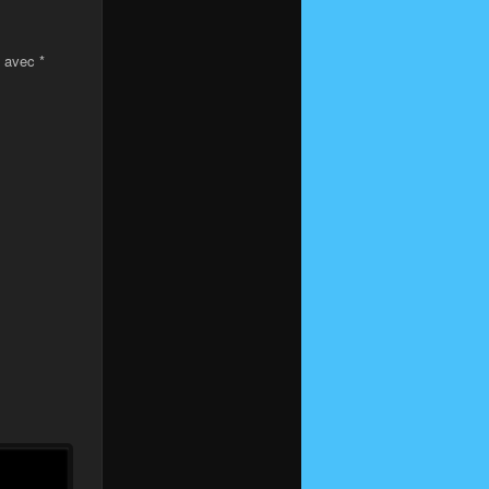
s avec
*