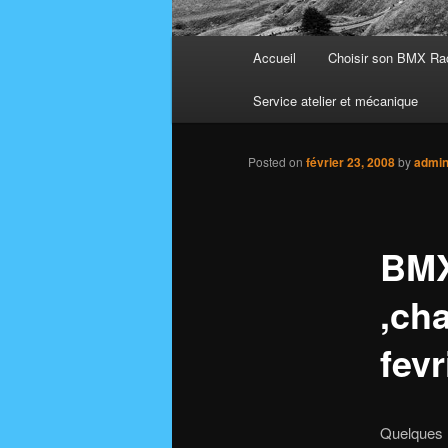
Main
Accueil
Choisir son BMX Ra
menu
Service atelier et mécanique
Posted on
février 23, 2008
by
admi
BMX
,ch
fevr
Quelques r