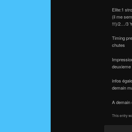
Elite:1 st
(il me sem
!!!)/2…/3 
Timing pre
chutes
Impressio
deuxieme 
infos égal
demain ma
A demain (
This entry w