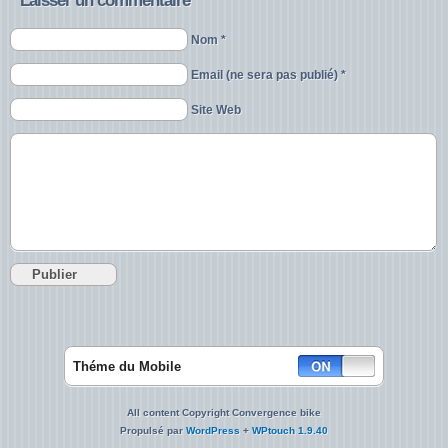
Laisser un commentaire
Nom *
Email (ne sera pas publié) *
Site Web
Théme du Mobile
All content Copyright Convergence bike
Propulsé par
WordPress
+
WPtouch 1.9.40