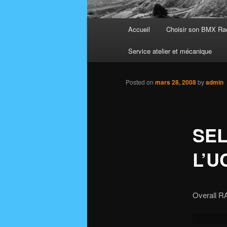
Main
Accueil
Choisir son BMX Ra
menu
Service atelier et mécanique
Posted on
mars 28, 2008
by
admin
SEL
L’U
Overall RA