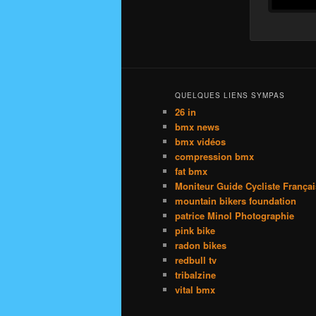
QUELQUES LIENS SYMPAS
26 in
bmx news
bmx vidéos
compression bmx
fat bmx
Moniteur Guide Cycliste França
mountain bikers foundation
patrice Minol Photographie
pink bike
radon bikes
redbull tv
tribalzine
vital bmx