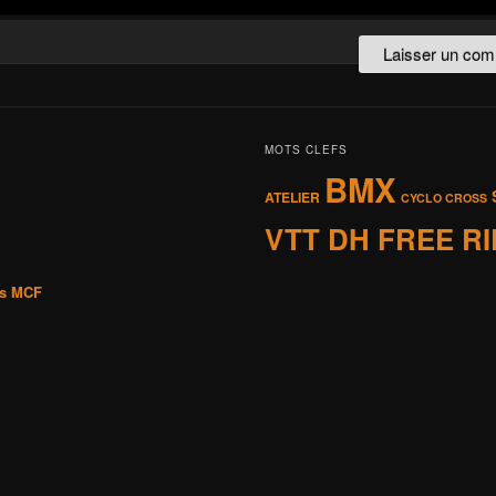
MOTS CLEFS
BMX
ATELIER
CYCLO CROSS
VTT DH FREE R
is MCF