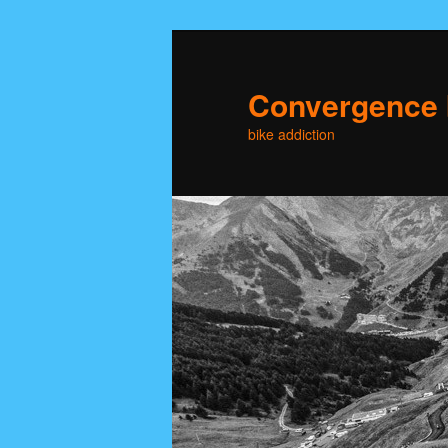
Skip
to
primary
Convergence 
content
bike addiction