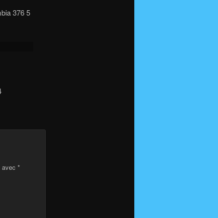
mbia 376 5
4
s avec
*