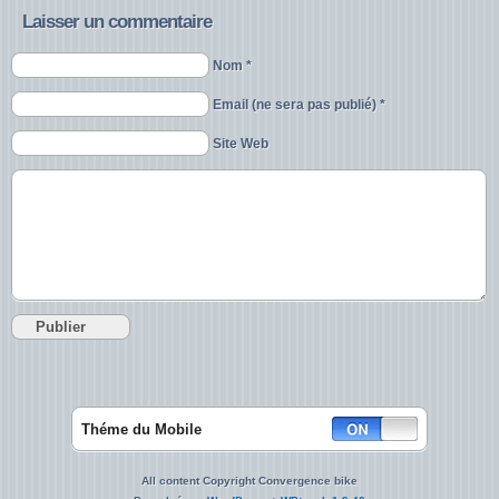
Laisser un commentaire
Nom *
Email (ne sera pas publié) *
Site Web
Théme du Mobile
All content Copyright Convergence bike