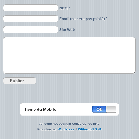
Nom *
Email (ne sera pas publié) *
Site Web
Théme du Mobile
All content Copyright Convergence bike
Propulsé par
WordPress
+
WPtouch 1.9.40