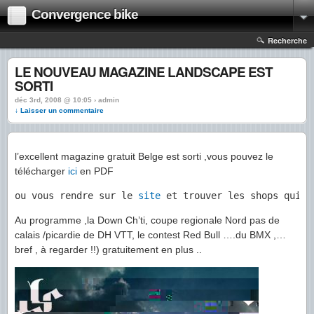
Convergence bike
Recherche
LE NOUVEAU MAGAZINE LANDSCAPE EST
SORTI
déc 3rd, 2008 @ 10:05 › admin
↓ Laisser un commentaire
l’excellent magazine gratuit Belge est sorti ,vous pouvez le
télécharger
ici
en PDF
ou vous rendre sur le
 site
 et trouver les shops qui o
Au programme ,la Down Ch’ti, coupe regionale Nord pas de
calais /picardie de DH VTT, le contest Red Bull ….du BMX ,…
bref , à regarder !!) gratuitement en plus ..