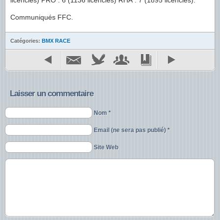
licenciés) PRO : 6 (1136 licenciés) RHA : 7 (1895 licenciés).
Communiqués FFC.
Catégories:
BMX RACE
Laisser un commentaire
Nom *
Email (ne sera pas publié) *
Site Web