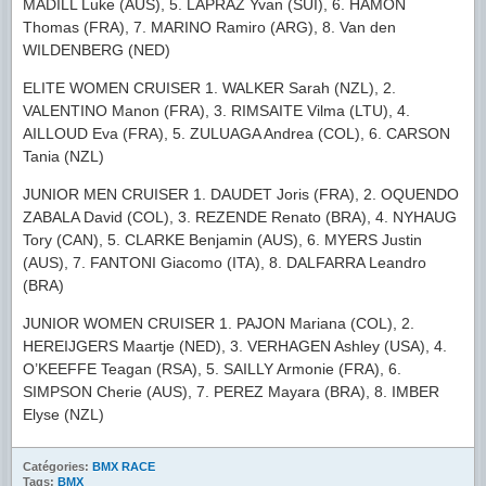
MADILL Luke (AUS), 5. LAPRAZ Yvan (SUI), 6. HAMON
Thomas (FRA), 7. MARINO Ramiro (ARG), 8. Van den
WILDENBERG (NED)
ELITE WOMEN CRUISER 1. WALKER Sarah (NZL), 2.
VALENTINO Manon (FRA), 3. RIMSAITE Vilma (LTU), 4.
AILLOUD Eva (FRA), 5. ZULUAGA Andrea (COL), 6. CARSON
Tania (NZL)
JUNIOR MEN CRUISER 1. DAUDET Joris (FRA), 2. OQUENDO
ZABALA David (COL), 3. REZENDE Renato (BRA), 4. NYHAUG
Tory (CAN), 5. CLARKE Benjamin (AUS), 6. MYERS Justin
(AUS), 7. FANTONI Giacomo (ITA), 8. DALFARRA Leandro
(BRA)
JUNIOR WOMEN CRUISER 1. PAJON Mariana (COL), 2.
HEREIJGERS Maartje (NED), 3. VERHAGEN Ashley (USA), 4.
O’KEEFFE Teagan (RSA), 5. SAILLY Armonie (FRA), 6.
SIMPSON Cherie (AUS), 7. PEREZ Mayara (BRA), 8. IMBER
Elyse (NZL)
Catégories:
BMX RACE
Tags:
BMX