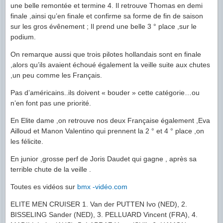
une belle remontée et termine 4. Il retrouve Thomas en demi
finale ,ainsi qu’en finale et confirme sa forme de fin de saison
sur les gros évênement ; Il prend une belle 3 ° place ,sur le
podium.
On remarque aussi que trois pilotes hollandais sont en finale
,alors qu’ils avaient échoué également la veille suite aux chutes
,un peu comme les Français.
Pas d’américains..ils doivent « bouder » cette catégorie…ou
n’en font pas une priorité.
En Elite dame ,on retrouve nos deux Française également ,Eva
Ailloud et Manon Valentino qui prennent la 2 ° et 4 ° place ,on
les félicite.
En junior ,grosse perf de Joris Daudet qui gagne , après sa
terrible chute de la veille .
Toutes es vidéos sur
bmx -vidéo.com
ELITE MEN CRUISER 1. Van der PUTTEN Ivo (NED), 2.
BISSELING Sander (NED), 3. PELLUARD Vincent (FRA), 4.