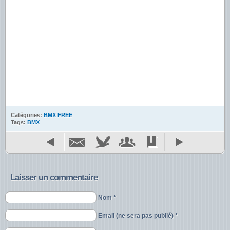
Catégories:
BMX FREE
Tags:
BMX
Laisser un commentaire
Nom *
Email (ne sera pas publié) *