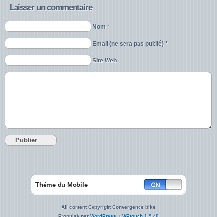
Laisser un commentaire
Nom *
Email (ne sera pas publié) *
Site Web
Théme du Mobile
All content Copyright Convergence bike
Propulsé par
WordPress
+
WPtouch 1.9.40