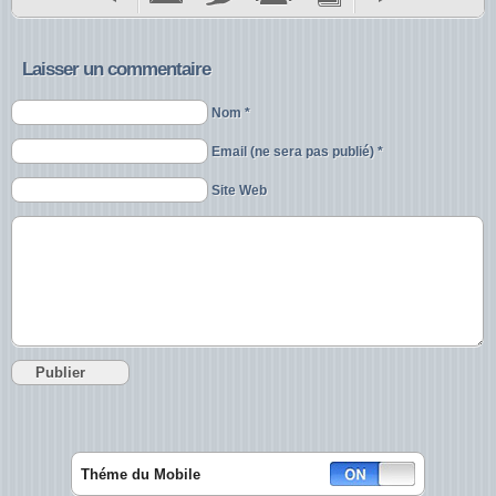
Laisser un commentaire
Nom *
Email (ne sera pas publié) *
Site Web
Théme du Mobile