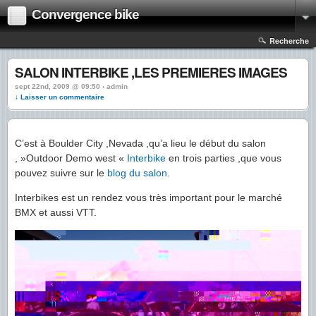
Convergence bike
Recherche
SALON INTERBIKE ,LES PREMIERES IMAGES
sept 22nd, 2009 @ 09:50 › admin
↓ Laisser un commentaire
C’est à Boulder City ,Nevada ,qu’a lieu le début du salon
, »Outdoor Demo west «
Interbike
en trois parties ,que vous
pouvez suivre sur le
blog du salon
.
Interbikes est un rendez vous très important pour le marché
BMX et aussi VTT.