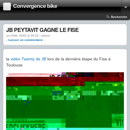
Convergence bike
Recherche
JB PEYTAVIT GAGNE LE FISE
oct 26th, 2009 @ 09:22 › admin
↓ Laisser un commentaire
la
vidéo Twenty de JB
lors de la dernière étape du Fise à
Toulouse