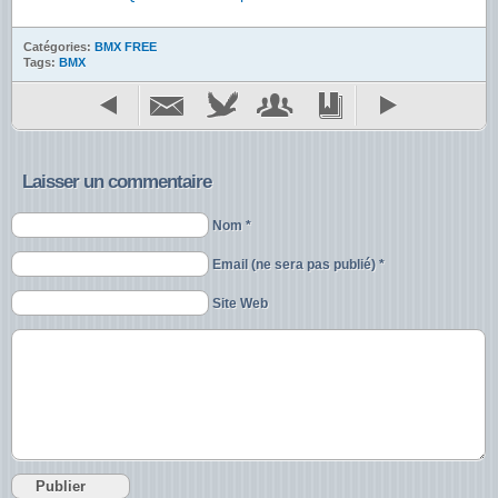
Catégories:
BMX FREE
Tags:
BMX
Laisser un commentaire
Nom *
Email (ne sera pas publié) *
Site Web