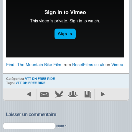
Find -The Mountain Bike Film
from
ResetFilms.co.uk
on
Vimeo
.
Catégories:
VTT DH FREE RIDE
Tags:
VTT DH FREE RIDE
Laisser un commentaire
Nom *