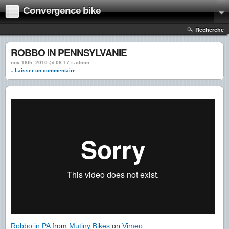
Convergence bike
Recherche
ROBBO IN PENNSYLVANIE
nov 18th, 2010 @ 08:17 › admin
↓ Laisser un commentaire
Robbo in PA
from
Mutiny Bikes
on
Vimeo
.