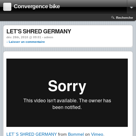
Convergence bike
Recherche
LET’S SHRED GERMANY
déc 28th, 2010 @ 09:01 › admin
↓ Laisser un commentaire
LET´S SHRED GERMANY
from
Bommel
on
Vimeo
.