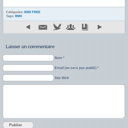
Catégories:
BMX FREE
Tags:
BMX
Laisser un commentaire
Nom *
Email (ne sera pas publié) *
Site Web