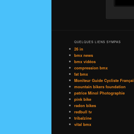
QUELQUES LIENS SYMPAS
26 in
bmx news
bmx vidéos
compression bmx
fat bmx
Moniteur Guide Cycliste França
mountain bikers foundation
patrice Minol Photographie
pink bike
radon bikes
redbull tv
tribalzine
vital bmx