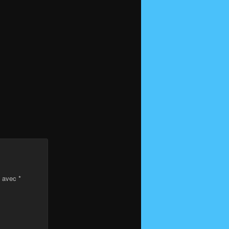
s avec
*