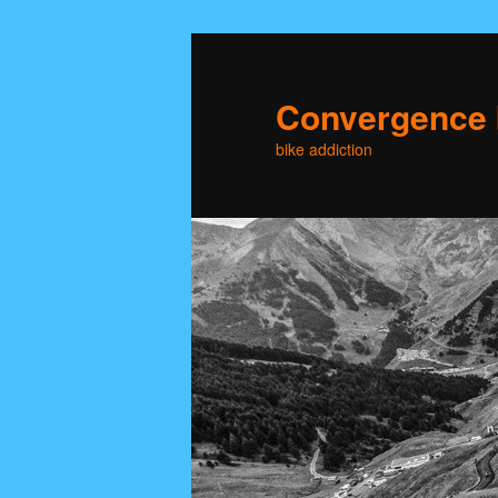
Skip
to
primary
Convergence 
content
bike addiction