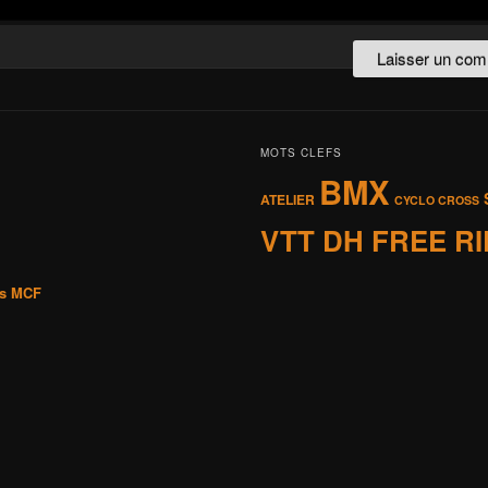
MOTS CLEFS
BMX
ATELIER
CYCLO CROSS
VTT DH FREE R
is MCF