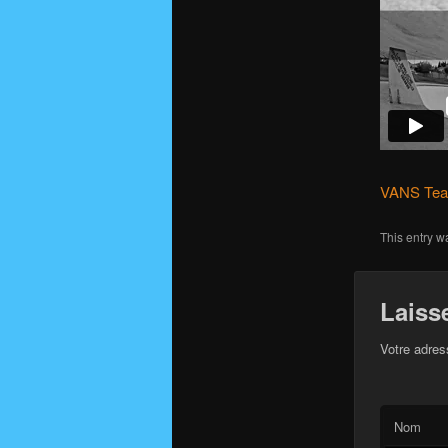
VANS Tea
This entry w
Laiss
Votre adres
Nom