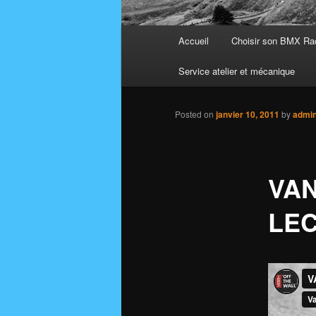
Main
Accueil
Choisir son BMX Ra
menu
Service atelier et mécanique
Posted on
janvier 10, 2011
by
admi
VAN
LE