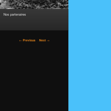
Nos partenaires
Post
←
Previous
Next
→
navigation