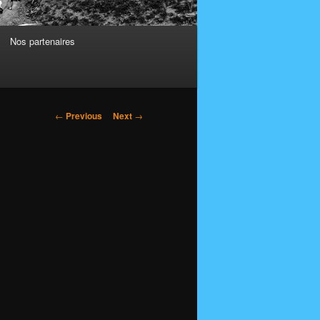
Nos partenaires
Post
←
Previous
Next
→
navigation