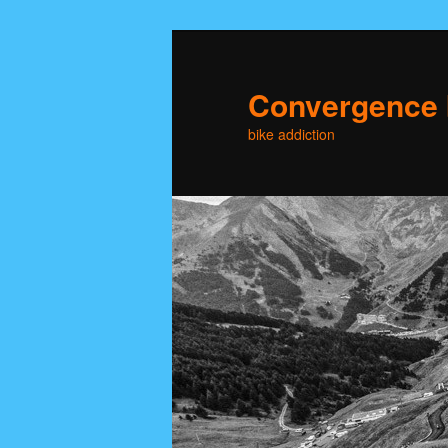
Skip
to
primary
Convergence 
content
bike addiction