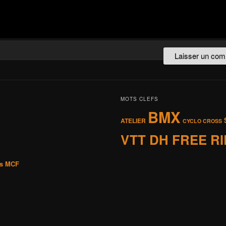
MOTS CLEFS
BMX
ATELIER
CYCLO CROSS
VTT DH FREE R
is MCF