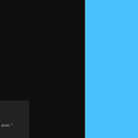
s avec
*