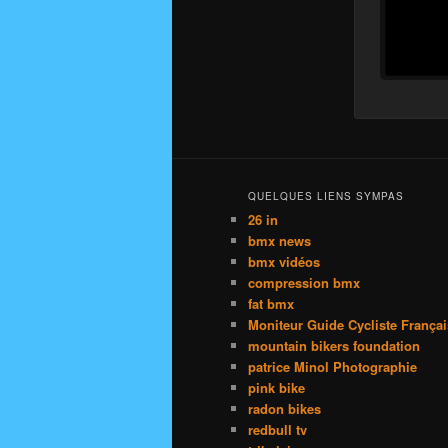
QUELQUES LIENS SYMPAS
26 in
bmx news
bmx vidéos
compression bmx
fat bmx
Moniteur Guide Cycliste França
mountain bikers foundation
patrice Minol Photographie
pink bike
radon bikes
redbull tv