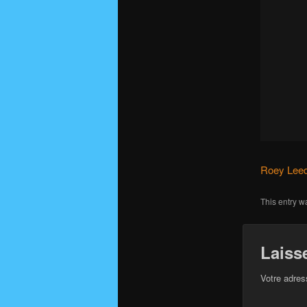
Roey Leed
This entry w
Laiss
Votre adres