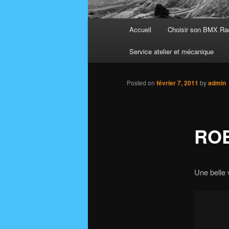
Main
Accueil
Choisir son BMX Ra
menu
Service atelier et mécanique
Posted on
février 7, 2011
by
admin
ROE
Une belle 