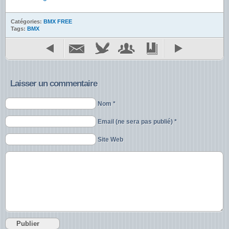
Catégories:
BMX FREE
Tags:
BMX
Laisser un commentaire
Nom *
Email (ne sera pas publié) *
Site Web