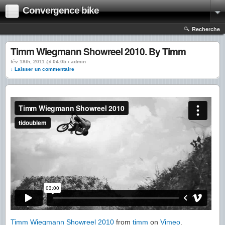
Convergence bike
Recherche
Timm Wiegmann Showreel 2010. By Timm
fév 18th, 2011 @ 04:05 › admin
↓ Laisser un commentaire
Timm Wiegmann Showreel 2010
from
timm
on
Vimeo
.