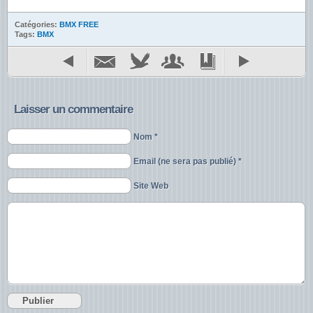
Catégories:
BMX FREE
Tags:
BMX
Laisser un commentaire
Nom *
Email (ne sera pas publié) *
Site Web