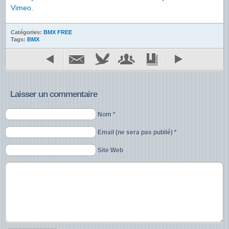
Vimeo
.
Catégories:
BMX FREE
Tags:
BMX
Laisser un commentaire
Nom *
Email (ne sera pas publié) *
Site Web