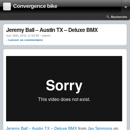
Convergence bike
Recherche
Jeremy Ball – Austin TX – Deluxe BMX
mai 18th, 2011 @ 04:56 › admin
↓ Laisser un commentaire
Jeremy Ball – Austin TX – Deluxe BMX
from
Jay Simmons
on