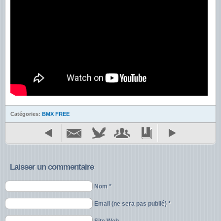
Catégories:
BMX FREE
Laisser un commentaire
Nom *
Email (ne sera pas publié) *