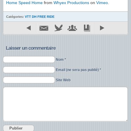
Home Speed Home
from
Whyex Productions
on
Vimeo
.
Catégories:
VTT DH FREE RIDE
Laisser un commentaire
Nom *
Email (ne sera pas publié) *
Site Web