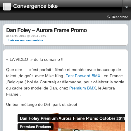
Convergence bike
Recherche
Dan Foley – Aurora Frame Promo
oct 17th, 2011 @ 09:11 › xav
↓ Laisser un commentaire
« LA VIDEO » de la semaine !!
Que dire … c ‘est parfait ! filmée et montée avec beaucoup de
talent ,de goût..avec Mike King
,Fast Forward BMX ,
en France
,Belgique ( bol de Courtrai) et Allemagne, pour célébrer la sortie
du cadre pro model de Dan, chez
Premium BMX
, le Aurora
Frame .
Un bon mélange de Dirt ,park et street