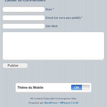
Laisser un commentaire
Nom *
Email (ne sera pas publié) *
Site Web
Théme du Mobile
All content Copyright Convergence bike
Propulsé par
WordPress
+
WPtouch 1.9.40