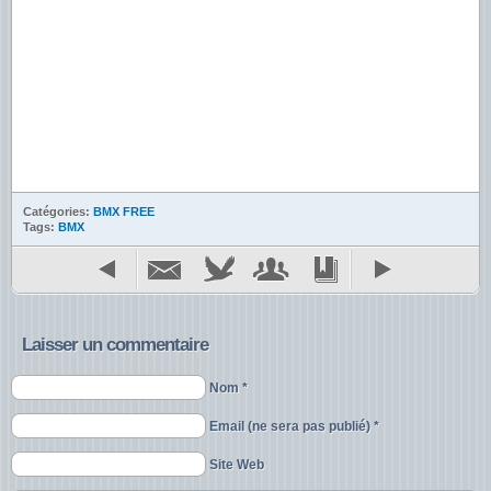
Catégories:
BMX FREE
Tags:
BMX
Laisser un commentaire
Nom *
Email (ne sera pas publié) *
Site Web