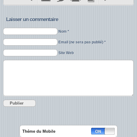
Laisser un commentaire
Nom *
Email (ne sera pas publié) *
Site Web
Théme du Mobile