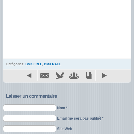
Catégories:
BMX FREE
,
BMX RACE
Laisser un commentaire
Nom *
Email (ne sera pas publié) *
Site Web