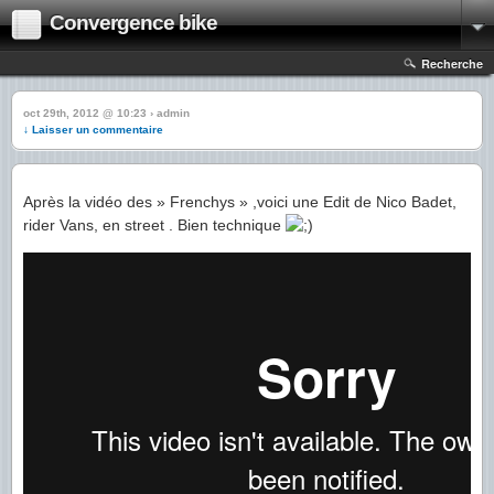
Convergence bike
Recherche
oct 29th, 2012 @ 10:23 › admin
↓ Laisser un commentaire
Après la vidéo des » Frenchys » ,voici une Edit de Nico Badet,
rider Vans, en street . Bien technique