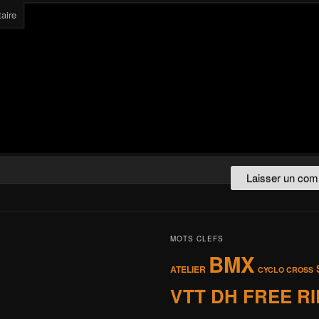
aire
MOTS CLEFS
BMX
ATELIER
CYCLO CROSS
VTT DH FREE R