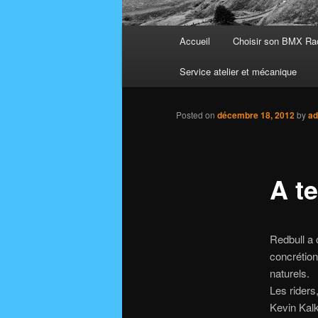
Main
Accueil
Choisir son BMX Ra
menu
Service atelier et mécanique
Posted on
décembre 18, 2012
by
ad
A t
Redbull a 
concrétion
naturels.
Les rider
Kevin Kalk