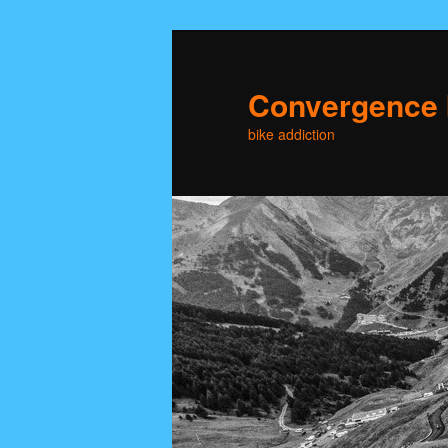
Skip
to
primary
Convergence 
content
bike addiction