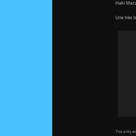
Iñaki Mazz
Une très b
This entry w