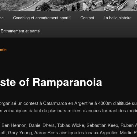
ce
Coaching et encadrement sportif
Contact
La belle histoire
Entrainement et santé
min
este of Ramparanoia
organisé un contest à Catarmarca en Argentine à 4000m d’altitude su
s volcaniques datant de plusieurs milliers d’années formant des mod
s, Ben Hennon, Daniel Dhers, Tobias Wicke, Sebastian Keep, Ruben A
off, Gary Young, Aaron Ross ainsi que les locaux Argentins Martin P