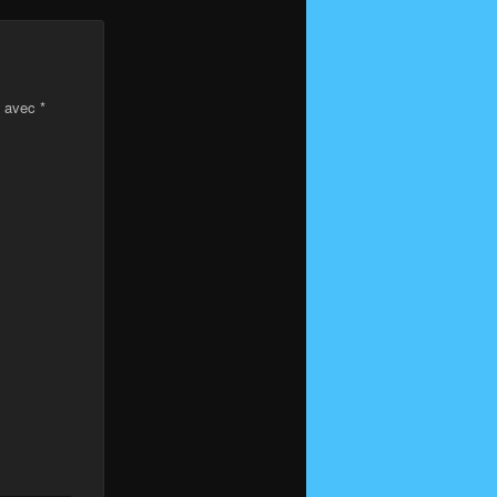
s avec
*