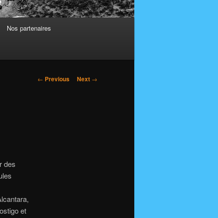
Nos partenaires
Post
←
Previous
Next
→
navigation
r des
ules
lcantara,
ostigo et