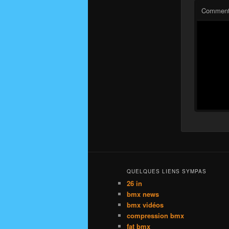
Comment
QUELQUES LIENS SYMPAS
26 in
bmx news
bmx vidéos
compression bmx
fat bmx