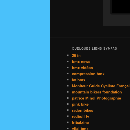
QUELQUES LIENS SYMPAS
26 in
bmx news
bmx vidéos
compression bmx
fat bmx
Moniteur Guide Cycliste França
mountain bikers foundation
patrice Minol Photographie
pink bike
radon bikes
redbull tv
tribalzine
vital bmx