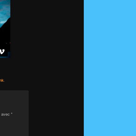
nk
.
s avec
*