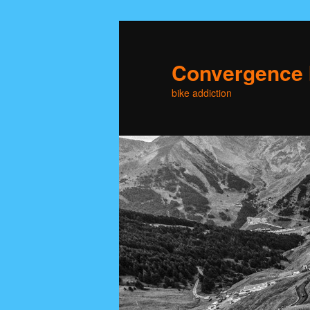
Skip
to
primary
Convergence 
content
bike addiction