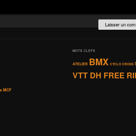
MOTS CLEFS
BMX
ATELIER
CYCLO CROSS
VTT DH FREE R
is MCF