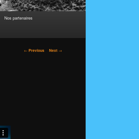
Nos partenaires
Post
←
Previous
Next
→
navigation