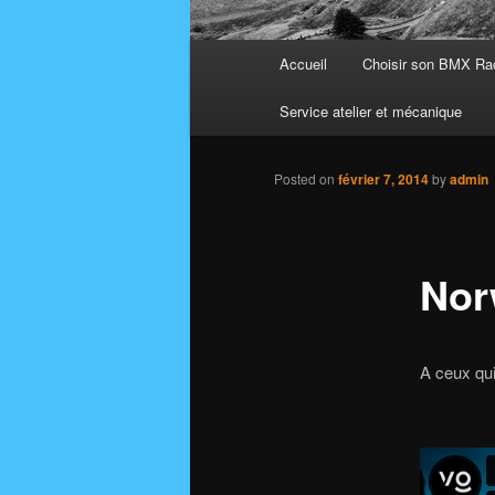
Main
Accueil
Choisir son BMX Ra
menu
Service atelier et mécanique
Posted on
février 7, 2014
by
admin
Nor
A ceux qui